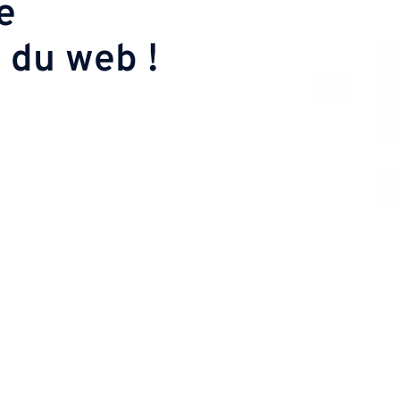
e
 du web !